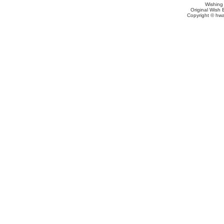
Wishing
Original Wish 
Copyright © hwa