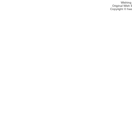
Wishing
Original Wish 
Copyright © hwa